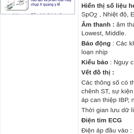
ngực in 3D bằng titan vào
Hiển thị số liệu 
bệnh nhân ung thư
SpO
, Nhiệt độ,
2
Đổi mới hoàn thiện tiêu
Âm thanh :
âm th
chuẩn thiết kế bệnh viện
Lowest, Middle.
Báo động
: Các k
loạn nhịp
Kiểu báo
: Nguy c
Vết đồ thị :
Các thông số có th
chênh ST, sự kiện 
áp can thiệp IBP,
Thời gian lưu dữ l
Điện tim ECG
Điện áp đầu vào :