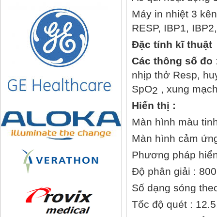
Máy in nhiệt 3 kê
RESP, IBP1, IBP2
Đặc tính kĩ thuật
Các thông số đo
nhịp thở Resp, hu
SpO
, xung mạch,
2
Hiển thị :
Màn hình màu tinh
Màn hình cảm ứn
Phương pháp hiển
Độ phân giải : 800
Số dạng sóng theo 
Tốc độ quét : 12.