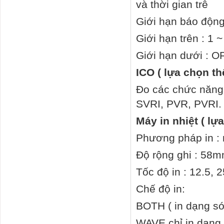
và thời gian trễ
Giới hạn báo độn
Giới hạn trên : 1 
Giới hạn dưới : O
ICO ( lựa chọn t
Đo các chức năng
SVRI, PVR, PVRI.
Máy in nhiệt ( lự
Phương pháp in : 
Độ rộng ghi : 58
Tốc độ in : 12.5, 
Chế độ in:
BOTH ( in dạng só
WAVE chỉ in dạng