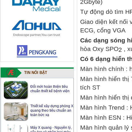
2Gbyte)
Tự động dò tìm H
Giao diện kết nối
ECG, cổng VGA
Các dạng sóng hi
hòa Oxy SPO
, x
2
Có 6 dạng hiển t
Màn hình chính : h
TIN NỔI BẬT
Màn hình hiển thị 7
Thiết kế xây dựng phòng X
tích ST
quang theo tiêu chuẩn an
toàn bức xạ
Màn hình hiển thị
Máy X quang - Nguyên lý,
Màn hình Trend : H
cấu tạo và phân loại máy
chụp X quang y tế
Màn hình ESN : H
Cấy ghép thành công
Màn hình quản lý 
xương ức và xương lồng