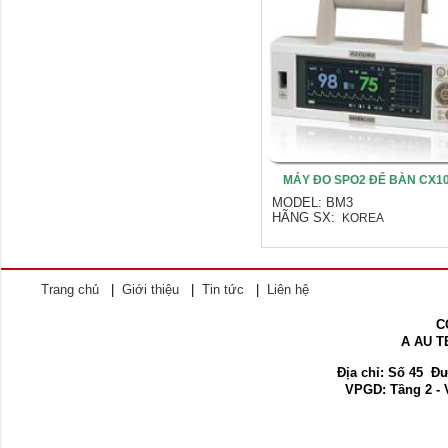
MÁY ĐO SPO2 ĐỂ BÀN CX1
MODEL: BM3
HÃNG SX:
KOREA
Trang chủ
|
Giới thiệu
|
Tin tức
|
Liên hệ
C
A AU 
Địa chỉ:
Số 45 Đườ
VPGD: Tầng 2 - 