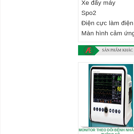
Xe đẩy máy
Spo2
Điện cực làm điện 
Màn hình cảm ứng
SẢN PHẨM KHÁC
MONITOR THEO DÕI BỆNH NHÂ