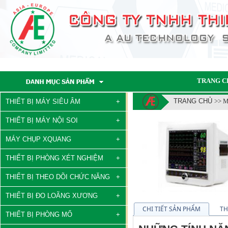
TRANG C
TRANG CHỦ
>> 
THIẾT BỊ MÁY SIÊU ÂM
THIẾT BỊ MÁY NỘI SOI
MÁY CHỤP XQUANG
THIẾT BỊ PHÒNG XÉT NGHIỆM
THIẾT BỊ THEO DÕI CHỨC NĂNG
THIẾT BỊ ĐO LOÃNG XƯƠNG
CHI TIẾT SẢN PHẨM
TH
THIẾT BỊ PHÒNG MỔ