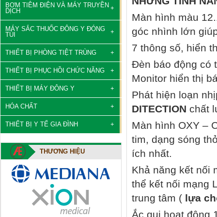
NHỮNG TÍNH NĂ
BƠM TIÊM ĐIỆN VÀ MÁY TRUYỀN
DỊCH
Màn hình màu 12.1
MÁY SẮC THUỐC ĐÔNG Y ĐÓNG
góc nhình lớn giú
TÚI
7 thông số, hiển t
THIẾT BỊ PHÒNG TIỆT TRÙNG
Đèn báo động có t
THIẾT BỊ PHỤC HỒI CHỨC NĂNG
Monitor hiển thị 
THIẾT BỊ MÁY ĐÔNG Y
Phát hiện loạn nh
HÓA CHẤT
DITECTION
chất l
Màn hình OXY – CR
THIẾT BỊ Y TẾ GIA ĐÌNH
tim, dạng sóng thở
THƯƠNG HIỆU
ích nhất.
Khả năng kết nối 
thể kết nối mạng
trung tâm (
lựa c
Ắc qui hoạt động 1