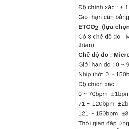
Độ chính xác : ±
Giới hạn cân bằn
ETCO
(lựa chọ
2
Có 3 chế độ đo : 
thêm)
Chế độ đo : Micr
Giới hạn đo : 0 ~ 
Nhịp thở: 0 ~ 15
Độ chích xác :
0 ~ 70bpm ±1bp
71 ~ 120bpm ±2
121 ~ 150bpm ±
Thời gian đáp ứng