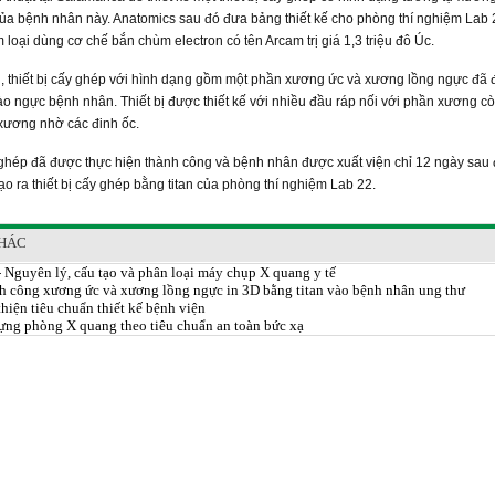
a bệnh nhân này. Anatomics sau đó đưa bảng thiết kế cho phòng thí nghiệm Lab 
 loại dùng cơ chế bắn chùm electron có tên Arcam trị giá 1,3 triệu đô Úc.
, thiết bị cấy ghép với hình dạng gồm một phần xương ức và xương lồng ngực đã
o ngực bệnh nhân. Thiết bị được thiết kế với nhiều đầu ráp nối với phần xương cò
xương nhờ các đinh ốc.
ghép đã được thực hiện thành công và bệnh nhân được xuất viện chỉ 12 ngày sau 
tạo ra thiết bị cấy ghép bằng titan của phòng thí nghiệm Lab 22.
KHÁC
 Nguyên lý, cấu tạo và phân loại máy chụp X quang y tế
h công xương ức và xương lồng ngực in 3D bằng titan vào bệnh nhân ung thư
hiện tiêu chuẩn thiết kế bệnh viện
dựng phòng X quang theo tiêu chuẩn an toàn bức xạ