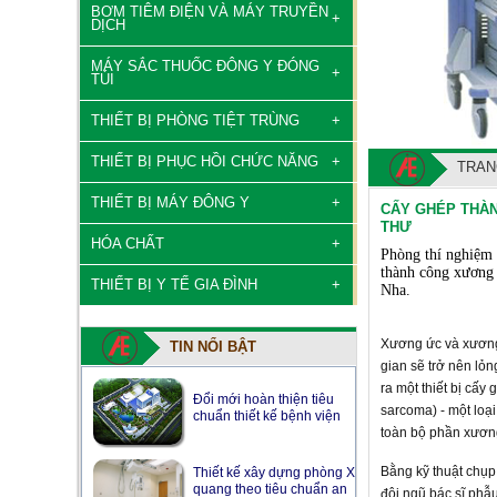
BƠM TIÊM ĐIỆN VÀ MÁY TRUYỀN
DỊCH
MÁY SẮC THUỐC ĐÔNG Y ĐÓNG
TÚI
THIẾT BỊ PHÒNG TIỆT TRÙNG
THIẾT BỊ PHỤC HỒI CHỨC NĂNG
TRAN
THIẾT BỊ MÁY ĐÔNG Y
CẤY GHÉP THÀN
THƯ
HÓA CHẤT
Phòng thí nghiệm 
thành công xương 
THIẾT BỊ Y TẾ GIA ĐÌNH
Nha.
Xương ức và xương 
TIN NỔI BẬT
gian sẽ trở nên lỏn
ra một thiết bị cấ
Đổi mới hoàn thiện tiêu
sarcoma) - một loạ
chuẩn thiết kế bệnh viện
toàn bộ phần xươn
​
Bằng kỹ thuật chụp 
Thiết kế xây dựng phòng X
quang theo tiêu chuẩn an
đội ngũ bác sĩ phẫ