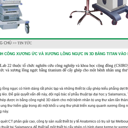
G CHỦ
>> TIN TỨC
H CÔNG XƯƠNG ỨC VÀ XƯƠNG LỒNG NGỰC IN 3D BẰNG TITAN VÀO
Lab 22 thuộc tổ chức nghiên cứu công nghiệp và khoa học cộng đồng (CSIRO)
ức và xương lồng ngực bằng titanium để cấy ghép cho một bệnh nhân ung thư 
lồng ngực có hình dáng rất phức tạp và những thiết bị cấy ghép kiểu phẳng dẹt 
g lẻo. Để giải quyết vấn đề này, đội ngũ bác sĩ phẫu thuật tại đại học y Salamanca
y ghép được in bằng công nghệ 3D dành cho một bệnh nhân bị ung thư xâm lấn thàn
i ung thư hiếm gặp trong đó một khối u ung thư phát triển xung quanh xương lồng n
g này.
quét CT phân giải cao, công ty sản xuất thiết bị y tế Anatomics có trụ sở tại Melbou
u thuật tại Salamanca để thiết kế một thiết bị cấy ghép có hình dạng tương tự xươ