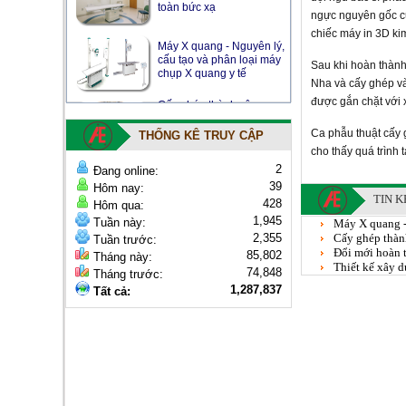
toàn bức xạ
ngực nguyên gốc củ
chiếc máy in 3D kim
Máy X quang - Nguyên lý,
cấu tạo và phân loại máy
Sau khi hoàn thành
chụp X quang y tế
Nha và cấy ghép và
được gắn chặt với 
Cấy ghép thành công
xương ức và xương lồng
ngực in 3D bằng titan vào
Ca phẫu thuật cấy 
THỐNG KÊ TRUY CẬP
bệnh nhân ung thư
cho thấy quá trình 
2
Đang online:
39
Hôm nay:
TIN 
428
Hôm qua:
1,945
Tuần này:
Máy X quang -
2,355
Cấy ghép thàn
Tuần trước:
Đổi mới hoàn t
85,802
Tháng này:
Thiết kế xây 
74,848
Tháng trước:
1,287,837
Tất cả: