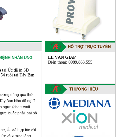
HỖ TRỢ TRỰC TUYẾN
LÊ VĂN GIÁP
 BỆNH NHÂN UNG
Điện thoại: 0989.863.555
 tại Úc đã in 3D
54 tuổi tại Tây Ban
THƯƠNG HIỆU
thường dùng qua thời
, Tây Ban Nha đã nghĩ
h ngực (chest wall
gực, buộc phải loại bỏ
rne, Úc đã hợp tác với
ng ức và xương lồng