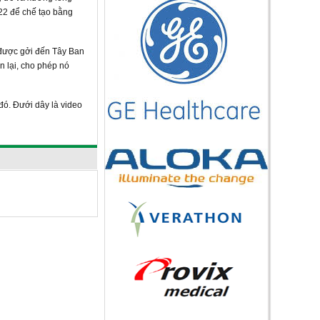
22 để chế tạo bằng
 được gởi đến Tây Ban
n lại, cho phép nó
đó. Đưới dây là video