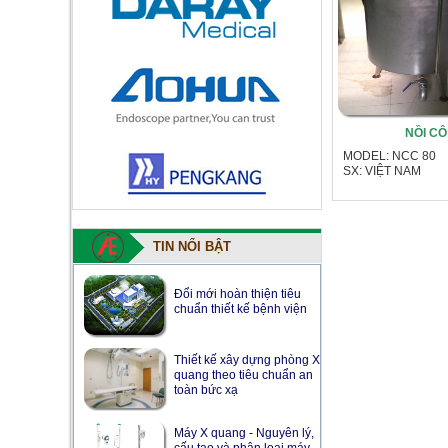
NỒI CÔ
MODEL: NCC 80
SX: VIỆT NAM
TIN NỔI BẬT
Đổi mới hoàn thiện tiêu
chuẩn thiết kế bệnh viện
Thiết kế xây dựng phòng X
quang theo tiêu chuẩn an
toàn bức xạ
Máy X quang - Nguyên lý,