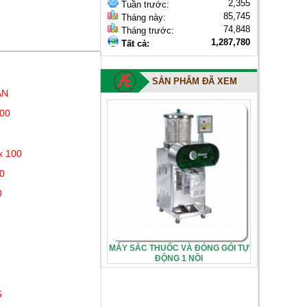
2,355
Tuần trước:
85,745
Tháng này:
74,848
Tháng trước:
1,287,780
Tất cả:
SẢN PHẨM ĐÃ XEM
AN
00
x 100
0
0
MÁY SẮC THUỐC VÀ ĐÓNG GÓI TỰ
ĐỘNG 1 NỒI
5