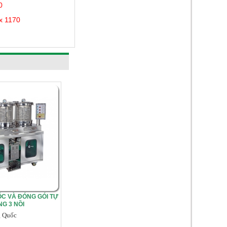
0
x 1170
C VÀ ĐÓNG GÓI TỰ
G 3 NỒI
g Quốc