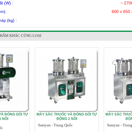
ng suất (W) :
~ 270
ước (mm):
600 x 650 
lượng máy (kg) :
PHẨM KHÁC CÙNG LOẠI
À ĐÓNG GÓI TỰ
MÁY SẮC THUỐC VÀ ĐÓNG GÓI TỰ
MÁY SẮC THUỐ
 NỒI
ĐỘNG 2 NỒI
ĐỘN
Samyan - Trung Quốc
Samyan - Trun
ốc