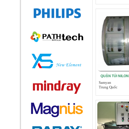
QUẬN TÚI NILO
Samyan
Trung Quốc