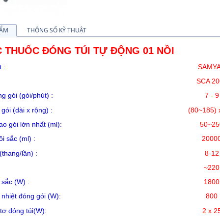
HẨM
THÔNG SỐ KỸ THUẬT
THUỐC ĐÓNG TÚI TỰ ĐỘNG 01 NỒI
 sản xuất :
SAMY
odel :
SCA 20
đóng gói (gói/phút) :
7 - 9
 gói (dài x rộng) :
(80~185) 
o gói lớn nhất (ml):
50~25
 nồi sắc (ml) :
2000
sắc (thang/lần) :
8-12
n áp (V) :
~220
ất nồi sắc (W) :
1800
a nhiệt đóng gói (W):
800
 môtơ đóng túi(W):
2 x 2