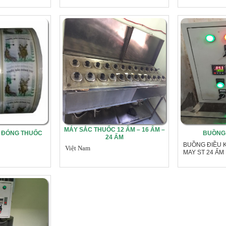
MÁY SẮC THUỐC 12 ẤM – 16 ẤM –
N ĐÓNG THUỐC
BUỒNG 
24 ẤM
BUỒNG ĐIỀU 
Việt Nam
MAY ST 24 ẤM