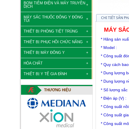
BƠM TIÊM ĐIỆN VÀ MÁY TRUYỀN
DỊCH
MÁY SẮC THUỐC ĐÔNG Y ĐÓNG
CHI TIẾT SẢN P
TÚI
MÁY SẮC 
THIẾT BỊ PHÒNG TIỆT TRÙNG
* Hãng
THIẾT BỊ PHỤC HỒI CHỨC NĂNG
* M
THIẾT BỊ MÁY ĐÔNG Y
* Công suất 
HÓA CHẤT
* Quy cách bao
* Dung lượng ba
THIẾT BỊ Y TẾ GIA ĐÌNH
* Dung lượng
* Số lượng 
THƯƠNG HIỆU
* Điệ
* Công su
* Công suất gi
* Công suất