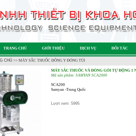
TRANG CHỦ
GIỚI THIỆU
DỊCH VỤ
ĐỐI TÁC
G CHỦ
>> MÁY SẮC THUỐC ĐÔNG Y ĐÓNG TÚI
MÁY SẮC THUỐC VÀ ĐÓNG GÓI TỰ ĐỘNG 1 
Mã sản phẩm:
SAMYAN SCA2000
SCA200
Samyan -Trung Quốc
Lượt xem:
5995