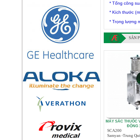
* Tổng cô
* Kích th
* Trọng 
SẢN 
MÁY SẮC THUỐC V
ĐỘNG 1
SCA200
Samyan -Trung Qu