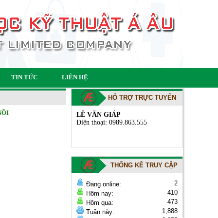
TIN TỨC
LIÊN HỆ
HỖ TRỢ TRỰC TUYẾN
NỒI
LÊ VĂN GIÁP
Điện thoại: 0989.863.555
THỐNG KÊ TRUY CẬP
2
Đang online:
410
Hôm nay:
473
Hôm qua:
1,888
Tuần này: